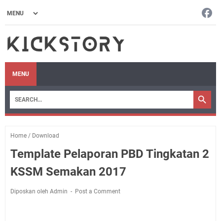
MENU
Home
/
Download
Template Pelaporan PBD Tingkatan 2
KSSM Semakan 2017
Diposkan oleh Admin
Post a Comment