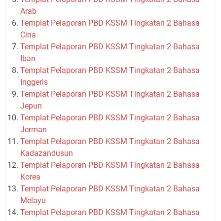
Arab
Templat Pelaporan PBD KSSM Tingkatan 2 Bahasa
Cina
Templat Pelaporan PBD KSSM Tingkatan 2 Bahasa
Iban
Templat Pelaporan PBD KSSM Tingkatan 2 Bahasa
Inggeris
Templat Pelaporan PBD KSSM Tingkatan 2 Bahasa
Jepun
Templat Pelaporan PBD KSSM Tingkatan 2 Bahasa
Jerman
Templat Pelaporan PBD KSSM Tingkatan 2 Bahasa
Kadazandusun
Templat Pelaporan PBD KSSM Tingkatan 2 Bahasa
Korea
Templat Pelaporan PBD KSSM Tingkatan 2 Bahasa
Melayu
Templat Pelaporan PBD KSSM Tingkatan 2 Bahasa