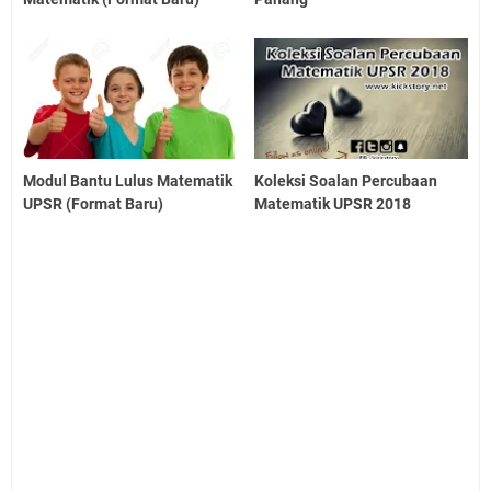
Modul Bantu Lulus Matematik
Koleksi Soalan Percubaan
UPSR (Format Baru)
Matematik UPSR 2018