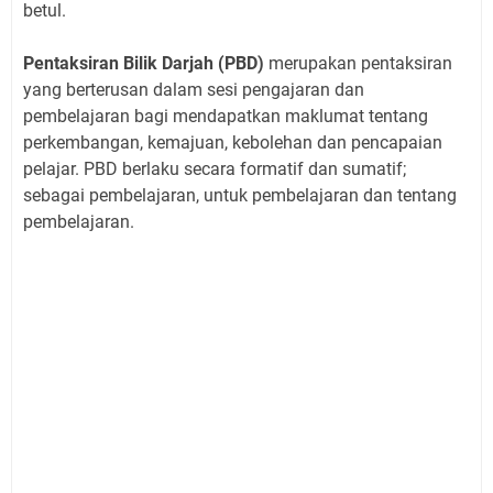
betul.
Pentaksiran Bilik Darjah (PBD)
merupakan pentaksiran
yang berterusan dalam sesi pengajaran dan
pembelajaran bagi mendapatkan maklumat tentang
perkembangan, kemajuan, kebolehan dan pencapaian
pelajar. PBD berlaku secara formatif dan sumatif;
sebagai pembelajaran, untuk pembelajaran dan tentang
pembelajaran.