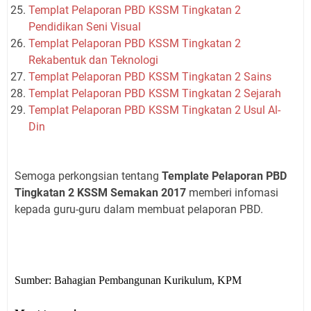
Templat Pelaporan PBD KSSM Tingkatan 2
Pendidikan Seni Visual
Templat Pelaporan PBD KSSM Tingkatan 2
Rekabentuk dan Teknologi
Templat Pelaporan PBD KSSM Tingkatan 2 Sains
Templat Pelaporan PBD KSSM Tingkatan 2 Sejarah
Templat Pelaporan PBD KSSM Tingkatan 2 Usul Al-
Din
Semoga perkongsian tentang
Template Pelaporan PBD
Tingkatan 2 KSSM Semakan 2017
memberi infomasi
kepada guru-guru dalam membuat pelaporan PBD.
Sumber: Bahagian Pembangunan Kurikulum, KPM