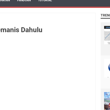
IHATAN
PANDUAN
TUTORIAL
TREN
emanis Dahulu