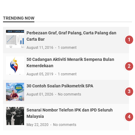
TRENDING NOW
Perbezaan Graf, Graf Palang, Carta Palang dan
Carta Bar
August 11, 2016
1 comment
50 Cadangan Aktiviti Menarik Sempena Bulan
Kemerdekaan
August 05, 2019
1 comment
30 Contoh Soalan Psikometrik SPA
August 01, 2026
No comments
Senarai Nombor Telefon IPK dan IPD Seluruh
Malaysia
May 22, 2020
No comments