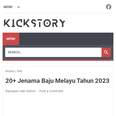
MENU
Home
/
info
20+ Jenama Baju Melayu Tahun 2023
Diposkan oleh Admin
Post a Comment