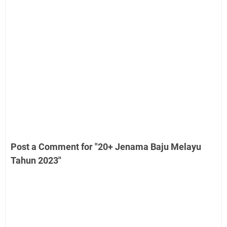
Post a Comment for "20+ Jenama Baju Melayu
Tahun 2023"