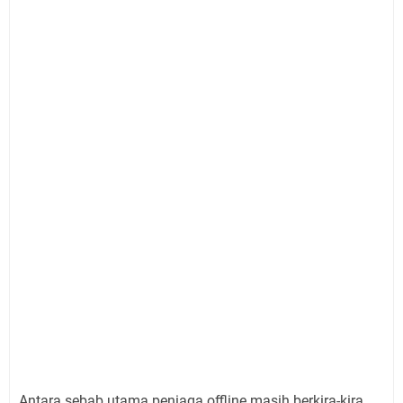
Antara sebab utama peniaga offline masih berkira-kira