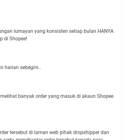
ungan lumayan yang konsisten setiap bulan HANYA
p di Shopee!
 harian sebegini..
 melihat banyak order yang masuk di akaun Shopee
der tersebut di laman web pihak dropshipper dan
s serta menghantar order tersebut kepada para