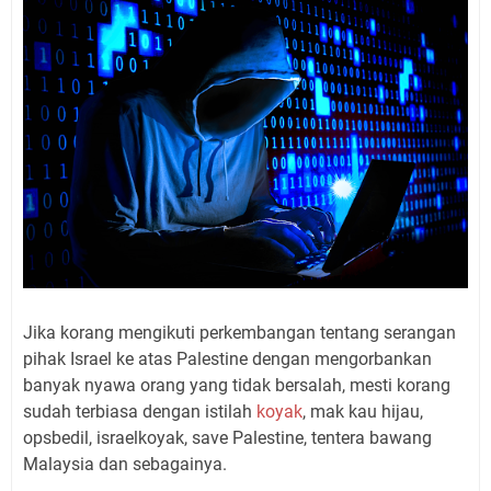
Jika korang mengikuti perkembangan tentang serangan
pihak Israel ke atas Palestine dengan mengorbankan
banyak nyawa orang yang tidak bersalah, mesti korang
sudah terbiasa dengan istilah
koyak
, mak kau hijau,
opsbedil, israelkoyak, save Palestine, tentera bawang
Malaysia dan sebagainya.