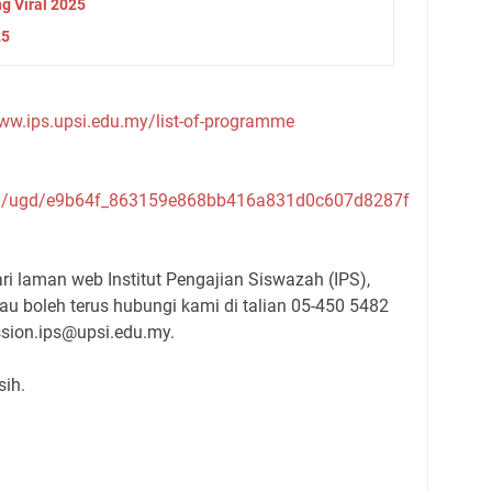
g Viral 2025
25
www.ips.upsi.edu.my/list-of-programme
om/ugd/e9b64f_863159e868bb416a831d0c607d8287f
ari laman web Institut Pengajian Siswazah (IPS),
au boleh terus hubungi kami di talian 05-450 5482
sion.ips@upsi.edu.my.
sih.