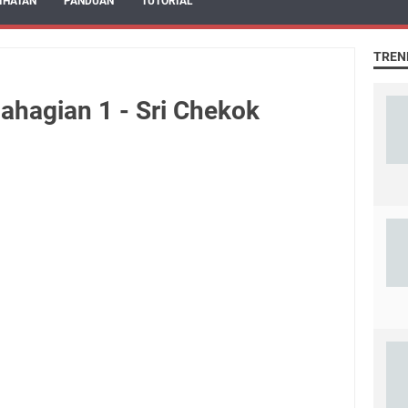
IHATAN
PANDUAN
TUTORIAL
TREN
Bahagian 1 - Sri Chekok