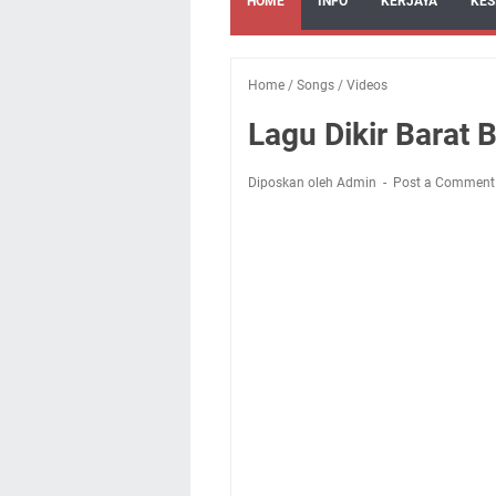
HOME
INFO
KERJAYA
KES
Home
/
Songs
/
Videos
Lagu Dikir Barat 
Diposkan oleh Admin
Post a Comment