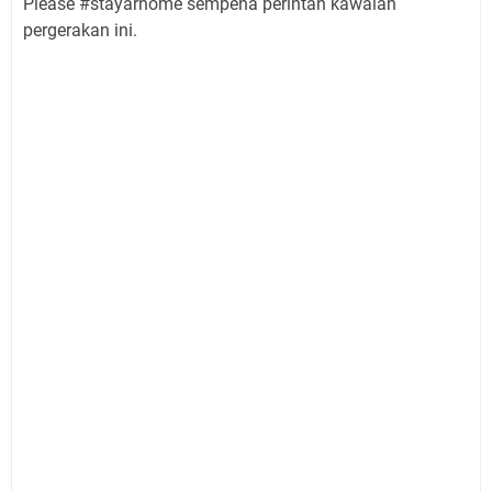
Please #stayarhome sempena perintah kawalan
pergerakan ini.