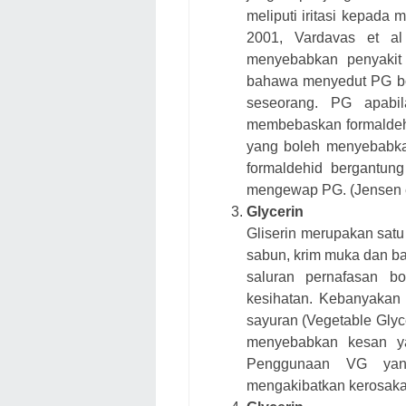
meliputi iritasi kepada 
2001, Vardavas et a
menyebabkan penyakit
bahawa menyedut PG bol
seseorang. PG apabi
membebaskan formaldehi
yang boleh menyebabka
formaldehid bergantun
mengewap PG. (Jensen et
Glycerin
Gliserin merupakan satu
sabun, krim muka dan ba
saluran pernafasan b
kesihatan. Kebanyakan 
sayuran (Vegetable Glyc
menyebabkan kesan yan
Penggunaan VG yang
mengakibatkan kerosaka