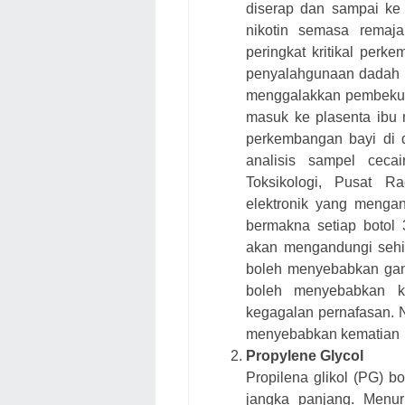
diserap dan sampai ke
nikotin semasa remaj
peringkat kritikal per
penyalahgunaan dadah (Y
menggalakkan pembekuan
masuk ke plasenta ibu
perkembangan bayi di d
analisis sampel ceca
Toksikologi, Pusat R
elektronik yang mengan
bermakna setiap botol 
akan mengandungi sehi
boleh menyebabkan gang
boleh menyebabkan k
kegagalan pernafasan. 
menyebabkan kematian
Propylene Glycol
Propilena glikol (PG) 
jangka panjang. Menur