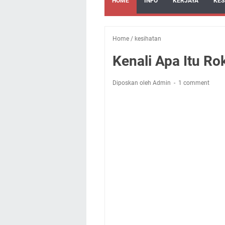
HOME
INFO
KERJAYA
KES
Home
/
kesihatan
Kenali Apa Itu Ro
Diposkan oleh Admin
1 comment