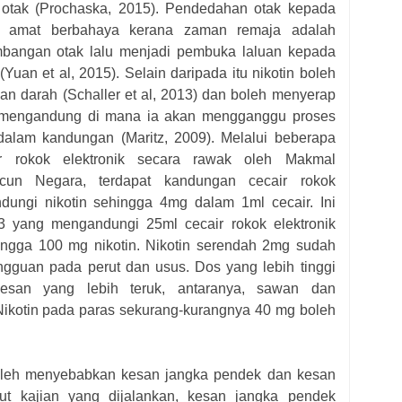
 otak (Prochaska, 2015). Pendedahan otak kepada
a amat berbahaya kerana zaman remaja adalah
kembangan otak lalu menjadi pembuka laluan kepada
uan et al, 2015). Selain daripada itu nikotin boleh
 darah (Schaller et al, 2013) dan boleh menyerap
 mengandung di mana ia akan mengganggu proses
alam kandungan (Maritz, 2009). Melalui beberapa
ir rokok elektronik secara rawak oleh Makmal
acun Negara, terdapat kandungan cecair rokok
dungi nikotin sehingga 4mg dalam 1ml cecair. Ini
3 yang mengandungi 25ml cecair rokok elektronik
ngga 100 mg nikotin. Nikotin serendah 2mg sudah
guan pada perut dan usus. Dos yang lebih tinggi
esan yang lebih teruk, antaranya, sawan dan
Nikotin pada paras sekurang-kurangnya 40 mg boleh
boleh menyebabkan kesan jangka pendek dan kesan
ut kajian yang dijalankan, kesan jangka pendek