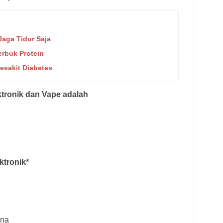
aga Tidur Saja
rbuk Protein
esakit Diabetes
tronik dan Vape adalah
ktronik*
rna