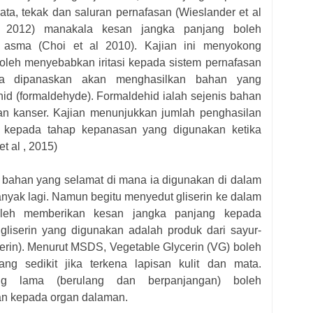
mata, tekak dan saluran pernafasan (Wieslander et al
l 2012) manakala kesan jangka panjang boleh
 asma (Choi et al 2010). Kajian ini menyokong
eh menyebabkan iritasi kepada sistem pernafasan
la dipanaskan akan menghasilkan bahan yang
d (formaldehyde). Formaldehid ialah sejenis bahan
n kanser. Kajian menunjukkan jumlah penghasilan
g kepada tahap kepanasan yang digunakan ketika
 al , 2015)
 bahan yang selamat di mana ia digunakan di dalam
nyak lagi. Namun begitu menyedut gliserin ke dalam
oleh memberikan kesan jangka panjang kepada
gliserin yang digunakan adalah produk dari sayur-
erin). Menurut MSDS, Vegetable Glycerin (VG) boleh
g sedikit jika terkena lapisan kulit dan mata.
 lama (berulang dan berpanjangan) boleh
n kepada organ dalaman.