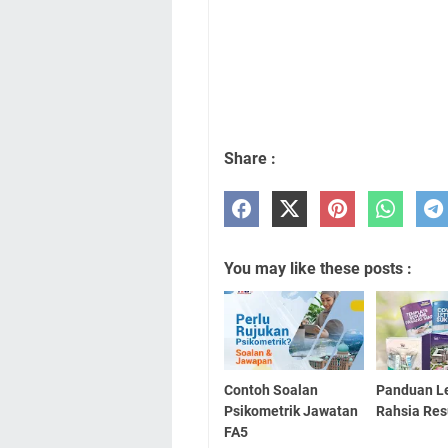
Share :
You may like these posts :
Contoh Soalan
Panduan L
Psikometrik Jawatan
Rahsia Res
FA5