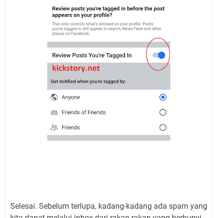
Selesai. Sebelum terlupa, kadang-kadang ada spam yang
kita dapat melalui inbox dari rakan-rakan yang berbunyi