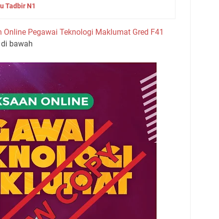
u Tadbir N1
n Online Pegawai Teknologi Maklumat Gred F41
 di bawah